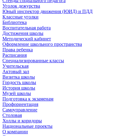
Стенды социального педагога
Уголок дежурства
Юный инспектор движения (ЮИД) и ПДД
Классные уголки
Библиотека
Воспитательная работа
Достижения школы
Методический кабинет
Оформление школьного пространства
Права ребенка
Расписания
Специализированные классы
Учительская
Актовый зал
Визитка школы
Гордость школы
История школы
Музей школы
Подготовка к экзаменам
Профориентация
Самоуправление
Столовая
Холлы и коридоры
Национальные проекты
О компании