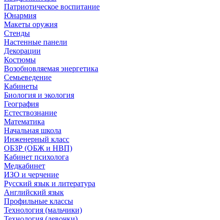
Патриотическое воспитание
Юнармия
Макеты оружия
Стенды
Настенные панели
Декорации
Костюмы
Возобновляемая энергетика
Семьеведение
Кабинеты
Биология и экология
География
Естествознание
Математика
Начальная школа
Инженерный класс
ОБЗР (ОБЖ и НВП)
Кабинет психолога
Медкабинет
ИЗО и черчение
Русский язык и литература
Английский язык
Профильные классы
Технология (мальчики)
Технология (девочки)