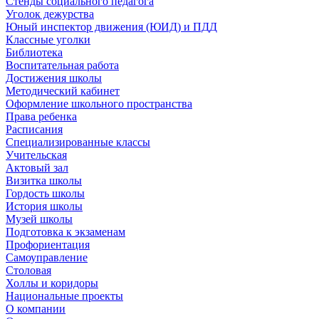
Стенды социального педагога
Уголок дежурства
Юный инспектор движения (ЮИД) и ПДД
Классные уголки
Библиотека
Воспитательная работа
Достижения школы
Методический кабинет
Оформление школьного пространства
Права ребенка
Расписания
Специализированные классы
Учительская
Актовый зал
Визитка школы
Гордость школы
История школы
Музей школы
Подготовка к экзаменам
Профориентация
Самоуправление
Столовая
Холлы и коридоры
Национальные проекты
О компании