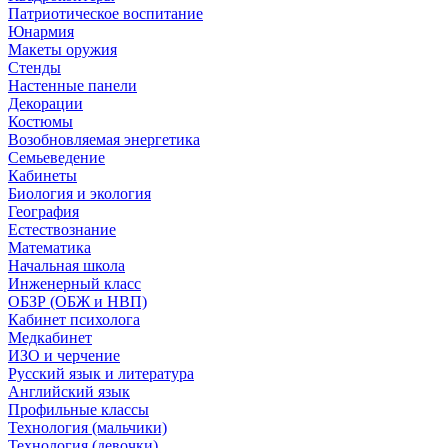
Патриотическое воспитание
Юнармия
Макеты оружия
Стенды
Настенные панели
Декорации
Костюмы
Возобновляемая энергетика
Семьеведение
Кабинеты
Биология и экология
География
Естествознание
Математика
Начальная школа
Инженерный класс
ОБЗР (ОБЖ и НВП)
Кабинет психолога
Медкабинет
ИЗО и черчение
Русский язык и литература
Английский язык
Профильные классы
Технология (мальчики)
Технология (девочки)