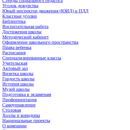
Стенды социального педагога
Уголок дежурства
Юный инспектор движения (ЮИД) и ПДД
Классные уголки
Библиотека
Воспитательная работа
Достижения школы
Методический кабинет
Оформление школьного пространства
Права ребенка
Расписания
Специализированные классы
Учительская
Актовый зал
Визитка школы
Гордость школы
История школы
Музей школы
Подготовка к экзаменам
Профориентация
Самоуправление
Столовая
Холлы и коридоры
Национальные проекты
О компании