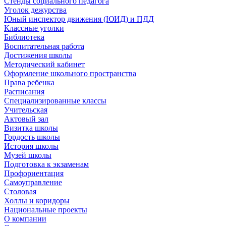
Стенды социального педагога
Уголок дежурства
Юный инспектор движения (ЮИД) и ПДД
Классные уголки
Библиотека
Воспитательная работа
Достижения школы
Методический кабинет
Оформление школьного пространства
Права ребенка
Расписания
Специализированные классы
Учительская
Актовый зал
Визитка школы
Гордость школы
История школы
Музей школы
Подготовка к экзаменам
Профориентация
Самоуправление
Столовая
Холлы и коридоры
Национальные проекты
О компании