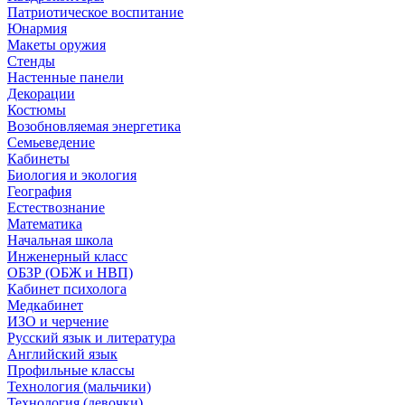
Патриотическое воспитание
Юнармия
Макеты оружия
Стенды
Настенные панели
Декорации
Костюмы
Возобновляемая энергетика
Семьеведение
Кабинеты
Биология и экология
География
Естествознание
Математика
Начальная школа
Инженерный класс
ОБЗР (ОБЖ и НВП)
Кабинет психолога
Медкабинет
ИЗО и черчение
Русский язык и литература
Английский язык
Профильные классы
Технология (мальчики)
Технология (девочки)