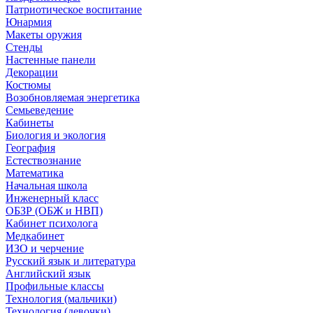
Патриотическое воспитание
Юнармия
Макеты оружия
Стенды
Настенные панели
Декорации
Костюмы
Возобновляемая энергетика
Семьеведение
Кабинеты
Биология и экология
География
Естествознание
Математика
Начальная школа
Инженерный класс
ОБЗР (ОБЖ и НВП)
Кабинет психолога
Медкабинет
ИЗО и черчение
Русский язык и литература
Английский язык
Профильные классы
Технология (мальчики)
Технология (девочки)