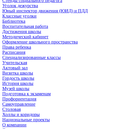
Стенды социального педагога
Уголок дежурства
Юный инспектор движения (ЮИД) и ПДД
Классные уголки
Библиотека
Воспитательная работа
Достижения школы
Методический кабинет
Оформление школьного пространства
Права ребенка
Расписания
Специализированные классы
Учительская
Актовый зал
Визитка школы
Гордость школы
История школы
Музей школы
Подготовка к экзаменам
Профориентация
Самоуправление
Столовая
Холлы и коридоры
Национальные проекты
О компании