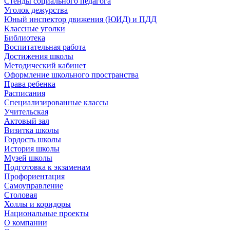
Стенды социального педагога
Уголок дежурства
Юный инспектор движения (ЮИД) и ПДД
Классные уголки
Библиотека
Воспитательная работа
Достижения школы
Методический кабинет
Оформление школьного пространства
Права ребенка
Расписания
Специализированные классы
Учительская
Актовый зал
Визитка школы
Гордость школы
История школы
Музей школы
Подготовка к экзаменам
Профориентация
Самоуправление
Столовая
Холлы и коридоры
Национальные проекты
О компании