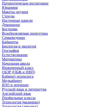
Патриотическое воспитание
Юнармия
Макеты оружия
Стенды
Настенные панели
Декорации
Костюмы
Возобновляемая энергетика
Семьеведение
Кабинеты
Биология и экология
География
Естествознание
Математика
Начальная школа
Инженерный класс
ОБЗР (ОБЖ и НВП)
Кабинет психолога
Медкабинет
ИЗО и черчение
Русский язык и литература
Английский язык
Профильные классы
Технология (мальчики)
Технология (девочки)