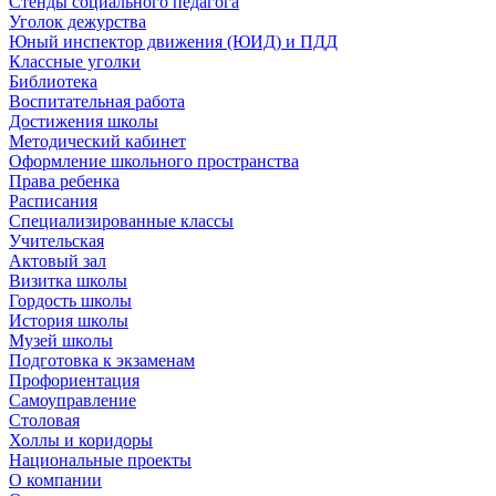
Стенды социального педагога
Уголок дежурства
Юный инспектор движения (ЮИД) и ПДД
Классные уголки
Библиотека
Воспитательная работа
Достижения школы
Методический кабинет
Оформление школьного пространства
Права ребенка
Расписания
Специализированные классы
Учительская
Актовый зал
Визитка школы
Гордость школы
История школы
Музей школы
Подготовка к экзаменам
Профориентация
Самоуправление
Столовая
Холлы и коридоры
Национальные проекты
О компании