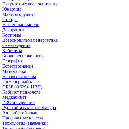
Патриотическое воспитание
Юнармия
Макеты оружия
Стенды
Настенные панели
Декорации
Костюмы
Возобновляемая энергетика
Семьеведение
Кабинеты
Биология и экология
География
Естествознание
Математика
Начальная школа
Инженерный класс
ОБЗР (ОБЖ и НВП)
Кабинет психолога
Медкабинет
ИЗО и черчение
Русский язык и литература
Английский язык
Профильные классы
Технология (мальчики)
Технология (девочки)