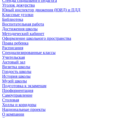
Стенды социального педагога
Уголок дежурства
Юный инспектор движения (ЮИД) и ПДД
Классные уголки
Библиотека
Воспитательная работа
Достижения школы
Методический кабинет
Оформление школьного пространства
Права ребенка
Расписания
Специализированные классы
Учительская
Актовый зал
Визитка школы
Гордость школы
История школы
Музей школы
Подготовка к экзаменам
Профориентация
Самоуправление
Столовая
Холлы и коридоры
Национальные проекты
О компании