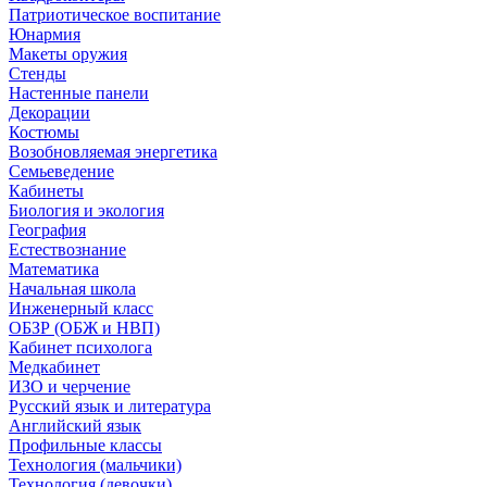
Патриотическое воспитание
Юнармия
Макеты оружия
Стенды
Настенные панели
Декорации
Костюмы
Возобновляемая энергетика
Семьеведение
Кабинеты
Биология и экология
География
Естествознание
Математика
Начальная школа
Инженерный класс
ОБЗР (ОБЖ и НВП)
Кабинет психолога
Медкабинет
ИЗО и черчение
Русский язык и литература
Английский язык
Профильные классы
Технология (мальчики)
Технология (девочки)