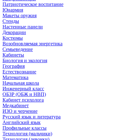
Патриотическое воспитание
Юнармия
Макеты оружия
Стенды
Настенные панели
Декорации
Костюмы
Возобновляемая энергетика
Семьеведение
Кабинеты
Биология и экология
География
Естествознание
Математика
Начальная школа
Инженерный класс
ОБЗР (ОБЖ и НВП)
Кабинет психолога
Медкабинет
ИЗО и черчение
Русский язык и литература
Английский язык
Профильные классы
Технология (мальчики)
Технология (девочки)