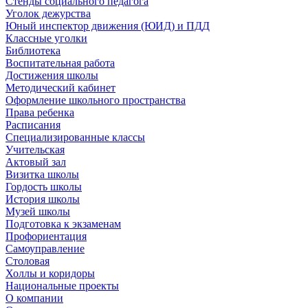
Стенды социального педагога
Уголок дежурства
Юный инспектор движения (ЮИД) и ПДД
Классные уголки
Библиотека
Воспитательная работа
Достижения школы
Методический кабинет
Оформление школьного пространства
Права ребенка
Расписания
Специализированные классы
Учительская
Актовый зал
Визитка школы
Гордость школы
История школы
Музей школы
Подготовка к экзаменам
Профориентация
Самоуправление
Столовая
Холлы и коридоры
Национальные проекты
О компании