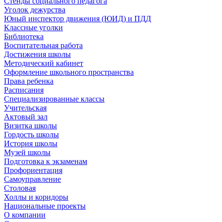
Стенды социального педагога
Уголок дежурства
Юный инспектор движения (ЮИД) и ПДД
Классные уголки
Библиотека
Воспитательная работа
Достижения школы
Методический кабинет
Оформление школьного пространства
Права ребенка
Расписания
Специализированные классы
Учительская
Актовый зал
Визитка школы
Гордость школы
История школы
Музей школы
Подготовка к экзаменам
Профориентация
Самоуправление
Столовая
Холлы и коридоры
Национальные проекты
О компании