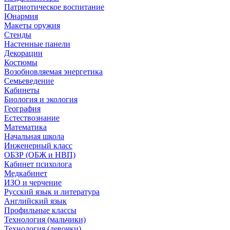
Патриотическое воспитание
Юнармия
Макеты оружия
Стенды
Настенные панели
Декорации
Костюмы
Возобновляемая энергетика
Семьеведение
Кабинеты
Биология и экология
География
Естествознание
Математика
Начальная школа
Инженерный класс
ОБЗР (ОБЖ и НВП)
Кабинет психолога
Медкабинет
ИЗО и черчение
Русский язык и литература
Английский язык
Профильные классы
Технология (мальчики)
Технология (девочки)