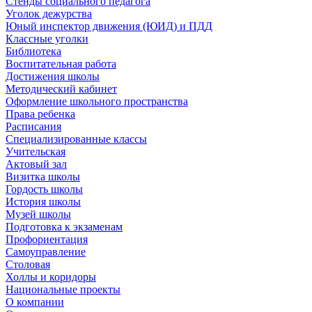
Стенды социального педагога
Уголок дежурства
Юный инспектор движения (ЮИД) и ПДД
Классные уголки
Библиотека
Воспитательная работа
Достижения школы
Методический кабинет
Оформление школьного пространства
Права ребенка
Расписания
Специализированные классы
Учительская
Актовый зал
Визитка школы
Гордость школы
История школы
Музей школы
Подготовка к экзаменам
Профориентация
Самоуправление
Столовая
Холлы и коридоры
Национальные проекты
О компании