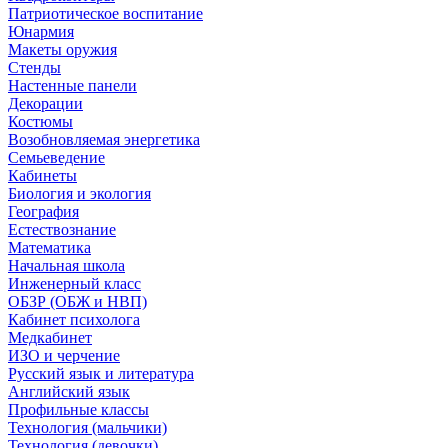
Патриотическое воспитание
Юнармия
Макеты оружия
Стенды
Настенные панели
Декорации
Костюмы
Возобновляемая энергетика
Семьеведение
Кабинеты
Биология и экология
География
Естествознание
Математика
Начальная школа
Инженерный класс
ОБЗР (ОБЖ и НВП)
Кабинет психолога
Медкабинет
ИЗО и черчение
Русский язык и литература
Английский язык
Профильные классы
Технология (мальчики)
Технология (девочки)