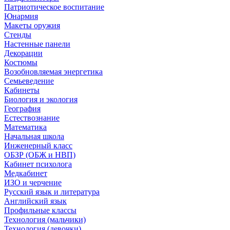
Патриотическое воспитание
Юнармия
Макеты оружия
Стенды
Настенные панели
Декорации
Костюмы
Возобновляемая энергетика
Семьеведение
Кабинеты
Биология и экология
География
Естествознание
Математика
Начальная школа
Инженерный класс
ОБЗР (ОБЖ и НВП)
Кабинет психолога
Медкабинет
ИЗО и черчение
Русский язык и литература
Английский язык
Профильные классы
Технология (мальчики)
Технология (девочки)