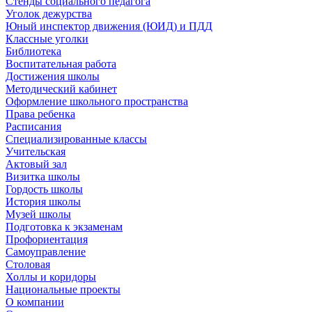
Стенды социального педагога
Уголок дежурства
Юный инспектор движения (ЮИД) и ПДД
Классные уголки
Библиотека
Воспитательная работа
Достижения школы
Методический кабинет
Оформление школьного пространства
Права ребенка
Расписания
Специализированные классы
Учительская
Актовый зал
Визитка школы
Гордость школы
История школы
Музей школы
Подготовка к экзаменам
Профориентация
Самоуправление
Столовая
Холлы и коридоры
Национальные проекты
О компании